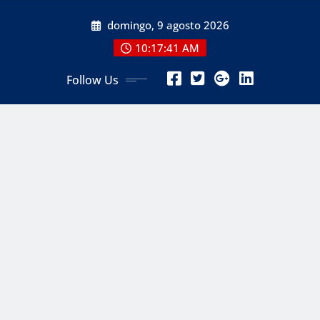
Skip
domingo, 9 agosto 2026
to
content
10:17:42 AM
Follow Us