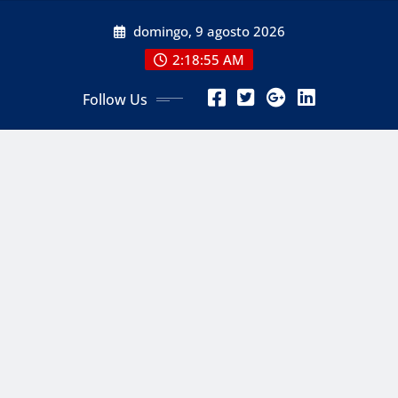
Skip
domingo, 9 agosto 2026
to
content
2:18:57 AM
Follow Us