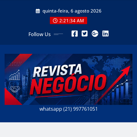
Skip
quinta-feira, 6 agosto 2026
to
content
2:21:35 AM
Follow Us
whatsapp (21) 997761051