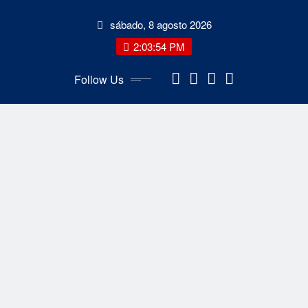
Skip
sábado, 8 agosto 2026
to
content
2:03:54 PM
Follow Us