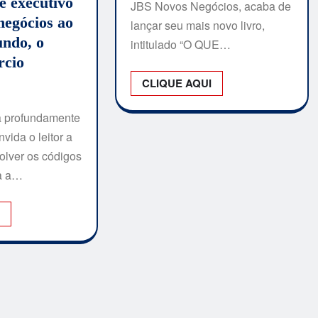
e executivo
JBS Novos Negócios, acaba de
negócios ao
lançar seu mais novo livro,
undo, o
intitulado “O QUE…
rcio
CLIQUE AQUI
a profundamente
vida o leitor a
volver os códigos
a a…
I