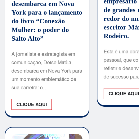
empresário 
desembarca em Nova
de grandes 
York para o lançamento
redor do m
do livro “Conexão
escritor Má
Mulher: o poder do
Rodeiro.
Salto Alto”
Esta é uma obr
A jornalista e estrategista em
pessoal, que con
comunicação, Deise Miréia,
refletir e desen
desembarca em Nova York para
de sucesso par
um momento emblemático de
sua carreira: o…
CLIQUE AQU
CLIQUE AQUI