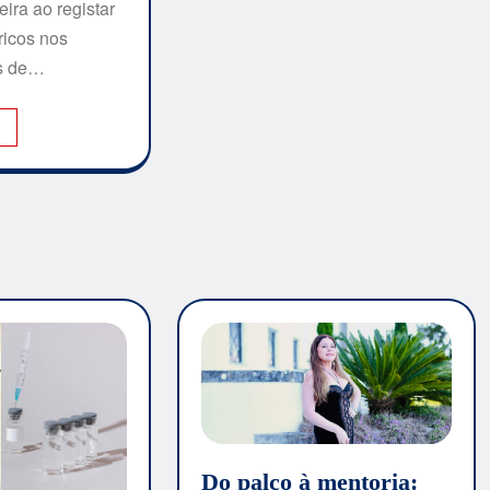
ira ao registar
ricos nos
es de…
I
Do palco à mentoria: