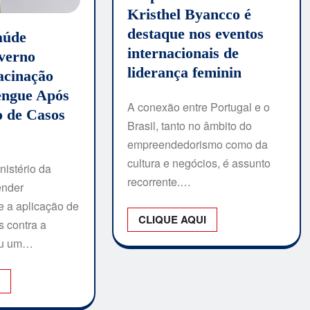
Kristhel Byancco é
destaque nos eventos
aúde
internacionais de
verno
liderança feminin
acinação
engue Após
A conexão entre Portugal e o
o de Casos
Brasil, tanto no âmbito do
empreendedorismo como da
cultura e negócios, é assunto
nistério da
recorrente.…
ender
e a aplicação de
CLIQUE AQUI
 contra a
eu um…
I