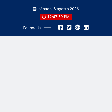
Skip
sábado, 8 agosto 2026
to
content
12:48:01 PM
Follow Us