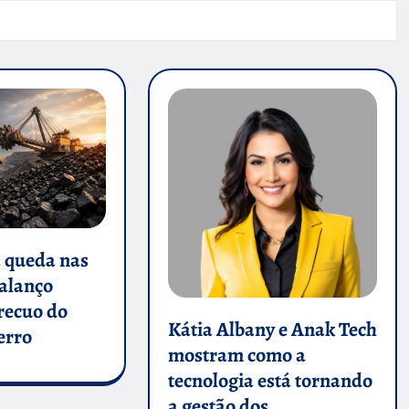
a queda nas
balanço
 recuo do
Kátia Albany e Anak Tech
erro
mostram como a
tecnologia está tornando
a gestão dos