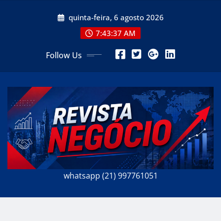
Skip
quinta-feira, 6 agosto 2026
to
content
7:43:39 AM
Follow Us
whatsapp (21) 997761051