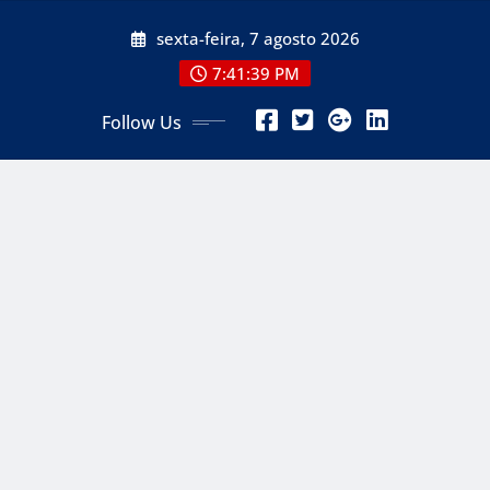
Skip
sexta-feira, 7 agosto 2026
to
content
7:41:41 PM
Follow Us