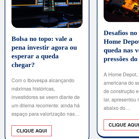
Desafios no
Bolsa no topo: vale a
Home Depot
pena investir agora ou
queda nas v
esperar a queda
pressões d
chegar?
A Home Depot, g
Com o Ibovespa alcançando
americana do se
máximas históricas,
de construção e
investidores se veem diante de
lar, apresentou 
um dilema recorrente: ainda há
abaixo do…
espaço para valorização nas…
CLIQUE AQU
CLIQUE AQUI