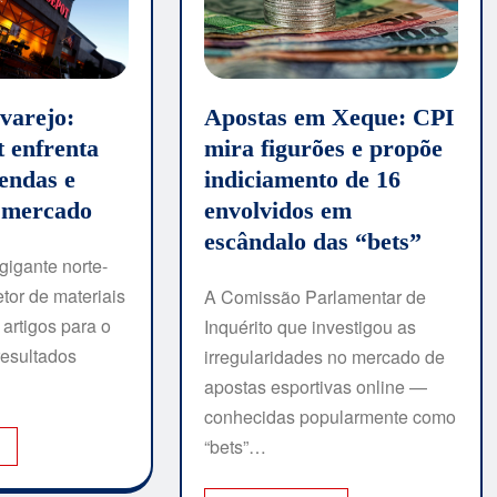
Apostas em Xeque: CPI
 varejo:
mira figurões e propõe
 enfrenta
indiciamento de 16
endas e
envolvidos em
o mercado
escândalo das “bets”
igante norte-
tor de materiais
A Comissão Parlamentar de
 artigos para o
Inquérito que investigou as
resultados
irregularidades no mercado de
apostas esportivas online —
conhecidas popularmente como
“bets”…
I