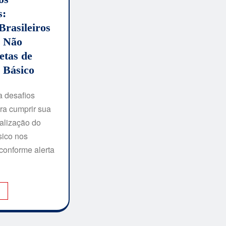
s:
Brasileiros
e Não
etas de
 Básico
a desafios
ara cumprir sua
alização do
ico nos
conforme alerta
I