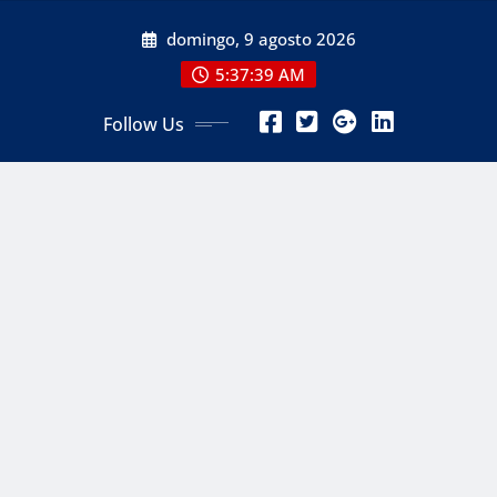
Skip
domingo, 9 agosto 2026
to
content
5:37:41 AM
Follow Us