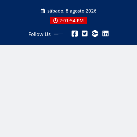
Skip
sábado, 8 agosto 2026
to
content
2:01:56 PM
Follow Us