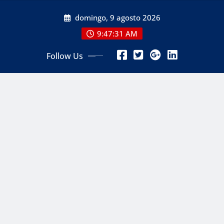
Skip
domingo, 9 agosto 2026
to
content
9:47:33 AM
Follow Us