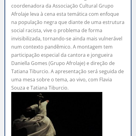
coordenadora da Associação Cultural Grupo
Afrolaje leva à cena esta temática com enfoque
na população negra que diante de uma estrutura
social racista, vive o problema de forma
invisibilizada, tornando-se ainda mais vulnerável
num contexto pandêmico. A montagem tem
participação especial da cantora e jongueira
Daniella Gomes (Grupo Afrolaje) e direção de
Tatiana Tiburcio. A apresentação será seguida de
uma mesa sobre o tema, ao vivo, com Flavia
Souza e Tatiana Tiburcio.