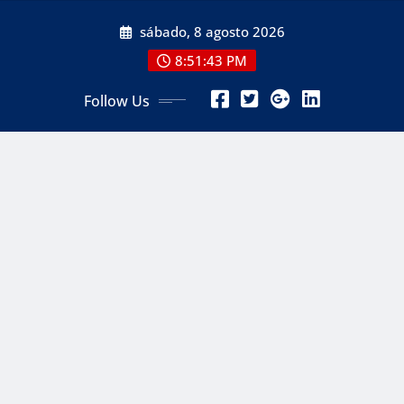
Skip
sábado, 8 agosto 2026
to
content
8:51:46 PM
Follow Us