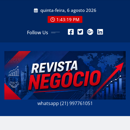
Skip
quinta-feira, 6 agosto 2026
to
content
1:43:20 PM
Follow Us
whatsapp (21) 997761051