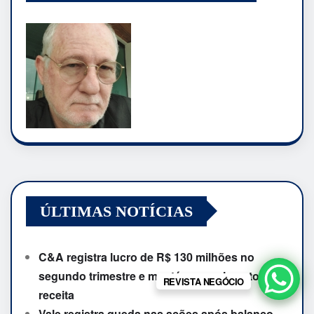
ÚLTIMAS NOTÍCIAS
C&A registra lucro de R$ 130 milhões no
segundo trimestre e mantém crescimento da
REVISTA NEGÓCIO
receita
Vale registra queda nas ações após balanço