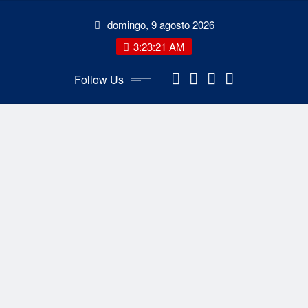
Skip
domingo, 9 agosto 2026
to
content
3:23:23 AM
Follow Us