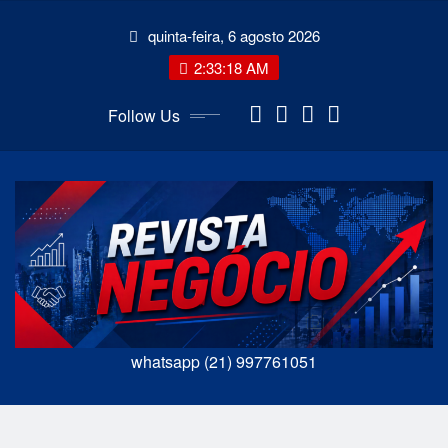
Skip
quinta-feira, 6 agosto 2026
to
content
2:33:19 AM
Follow Us
whatsapp (21) 997761051