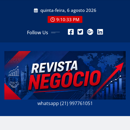
Skip
quinta-feira, 6 agosto 2026
to
content
9:10:35 PM
Follow Us
whatsapp (21) 997761051