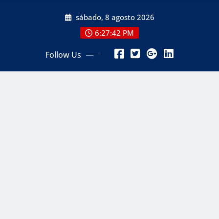
Skip
sábado, 8 agosto 2026
to
content
6:27:44 PM
Follow Us