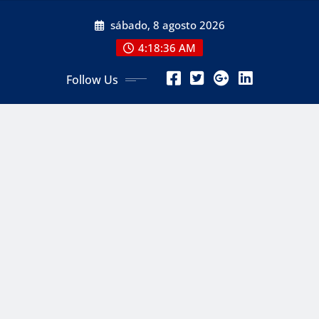
Skip
sábado, 8 agosto 2026
to
content
4:18:38 AM
Follow Us