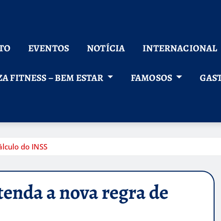
TO
EVENTOS
NOTÍCIA
INTERNACIONAL
ZA FITNESS – BEM ESTAR
FAMOSOS
GAS
álculo do INSS
tenda a nova regra de