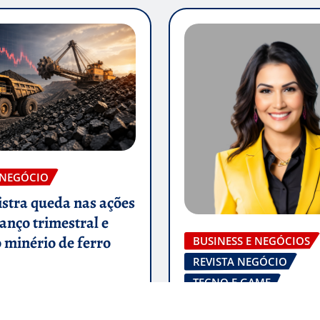
 NEGÓCIO
istra queda nas ações
anço trimestral e
 minério de ferro
BUSINESS E NEGÓCIOS
REVISTA NEGÓCIO
TECNO E GAME
Kátia Albany e Anak