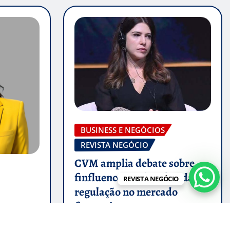
BUSINESS E NEGÓCIOS
REVISTA NEGÓCIO
CVM amplia debate sobre
finfluencers e desafios da
REVISTA NEGÓCIO
regulação no mercado
financeiro
 Tech