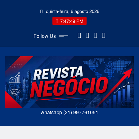
Skip
quinta-feira, 6 agosto 2026
to
content
7:47:50 PM
Follow Us
whatsapp (21) 997761051