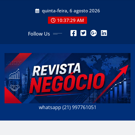
Skip
quinta-feira, 6 agosto 2026
to
content
10:37:30 AM
Follow Us
whatsapp (21) 997761051