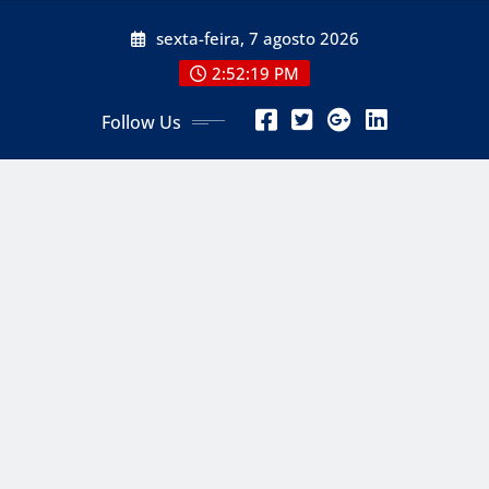
Skip
sexta-feira, 7 agosto 2026
to
content
2:52:20 PM
Follow Us